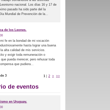
l Leonismo nacional. Los días 16 y 17 de
imo pasado ha sido parte del la
ía Mundial de Prevención de la...
ca de los Leones.
00
e en la bondad de mi vocación
ndustriosamente hasta lograr una buena
 la alta calidad de mis servicios.
to y exigir toda remuneración o
a que pueda merecer, pero rehusar toda
compensa que pudiera...
 de 3
1
|
2
>
>>
io de eventos
nismo en Uruguay.
00