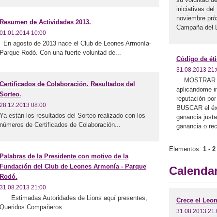
iniciativas de
noviembre próx
Resumen de Actividades 2013.
Campaña del D
01.01.2014 10:00
En agosto de 2013 nace el Club de Leones Armonía-
Parque Rodó. Con una fuerte voluntad de...
Código de éti
31.08.2013 21:
MOSTRAR mi f
Certificados de Colaboración. Resultados del
aplicándome i
Sorteo.
reputación por
28.12.2013 08:00
BUSCAR el éxi
Ya están los resultados del Sorteo realizado con los
ganancia just
números de Certificados de Colaboración...
ganancia o re
Elementos:
1 - 2
Palabras de la Presidente con motivo de la
Fundación del Club de Leones Armonía - Parque
Calendar
Rodó.
31.08.2013 21:00
Estimadas Autoridades de Lions aquí presentes,
Crece el Leo
Queridos Compañeros...
31.08.2013 21: