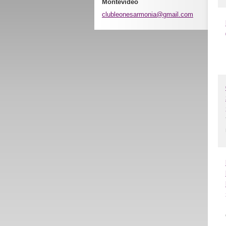
Montevideo
clubleon
esarmoni
a@gmail.
com