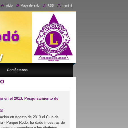
Inicio
Mapa del sitio
RSS
Imprimir
Contáctanos
mo
jo en el 2013. Pesquisamiento de
00
ación en Agosto de 2013 el Club de
a - Parque Rodó, ha dado muestras de
 trabajo sumándose a las distintas